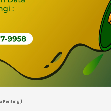
si Penting )