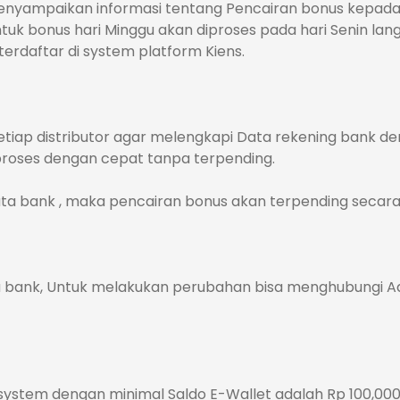
nyampaikan informasi tentang Pencairan bonus kepada di
tuk bonus hari Minggu akan diproses pada hari Senin langs
erdaftar di system platform Kiens. 
iap distributor agar melengkapi Data rekening bank den
iproses dengan cepat tanpa terpending.
ta bank , maka pencairan bonus akan terpending secara
a bank, Untuk melakukan perubahan bisa menghubungi Ad
system dengan minimal Saldo E-Wallet adalah Rp 100,000