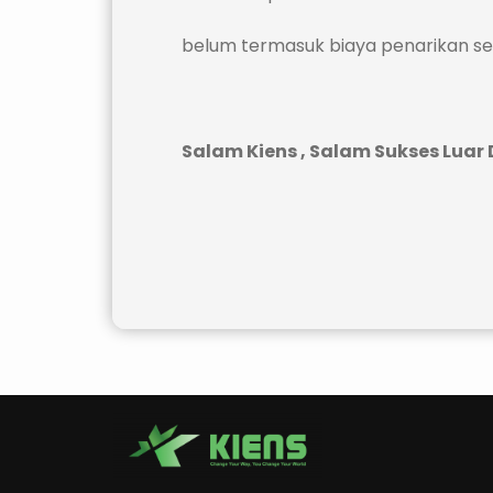
belum termasuk biaya penarikan seb
Salam Kiens , Salam Sukses Luar