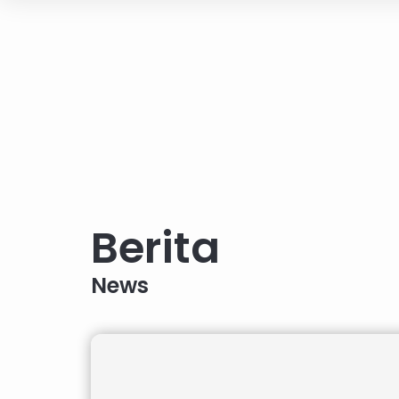
Berita
News